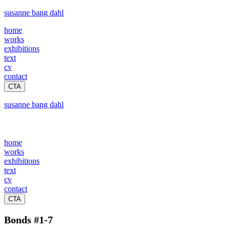
susanne bang dahl
home
works
exhibitions
text
cv
contact
CTA
susanne bang dahl
home
works
exhibitions
text
cv
contact
CTA
Bonds #1-7