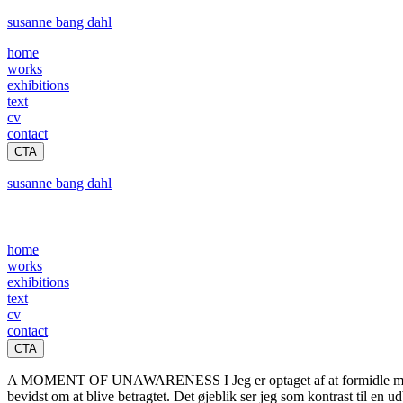
susanne bang dahl
home
works
exhibitions
text
cv
contact
CTA
susanne bang dahl
home
works
exhibitions
text
cv
contact
CTA
A MOMENT OF UNAWARENESS I Jeg er optaget af at formidle mentale til
bevidst om at blive betragtet. Det øjeblik ser jeg som kontrast til en