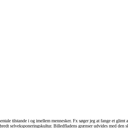
stande i og imellem mennesker. Fx søger jeg at fange et glimt af akt
 udbredt selveksponeringskultur. Billedfladens grænser udvides med den 